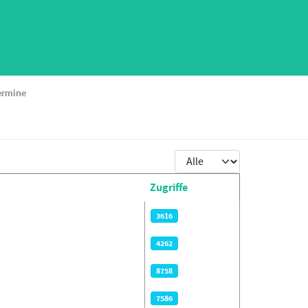
ermine
Anzeige #
Zugriffe
3616
4262
8758
7586