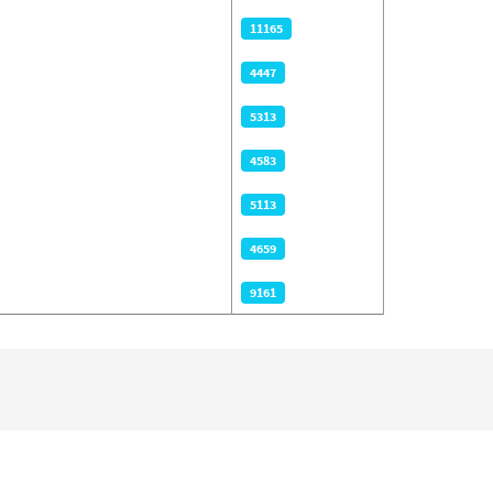
11165
4447
5313
4583
5113
4659
9161