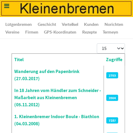
Lütgenbremen
Geschicht
Vertellsel
Kunden
Norichten
Vereine
Firmen
GPS-Koordinaten
Rezepte
Termeyn
Anzeige #
Titel
Zugriffe
Beiträge
Wanderung auf den Papenbrink
2703
(27.03.2017)
In 18 Jahren vom Händler zum Schneider -
Maßarbeit aus Kleinenbremen
3904
(05.11.2012)
1. Kleinenbremer Indoor Boule - Biathlon
7187
(04.03.2008)