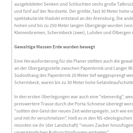
ausgebildeten Senken und Schluchten sechs große Talbrück
und fünf auf der Nordseite. Der größte, fast 30 Meter hohe
spektakulärste Viadukt entstand an der Arensburg. Die and
hohen und bis zu 250 Meter langen Übergänge wurden (von
Kleinenbremen, Schermbeck (zwei), Luhden und Ölbergen in
Gewaltige Massen Erde wurden bewegt
Eine Herausforderung für die Planer stellten auch die gewa
an der Übergangsstelle zwischen Papenbrink und Langer W
Südosthang des Papenbrink 20 Meter tief weggesprengt werd
Schermbeck, waren bis zu 30 Meter hohe Geländeaufschüttu
In den ersten Überlegungen war auch eine "ebenerdig", wes
preiswertere Trasse durch die Porta-Schneise überlegt wo
"sollten den Geist der neuen Zeit widerspiegeln, sich wie e
und mit ihr verschmelzen", hieß es in den NS-ideologischen 
müssten sie ihr (der Landschaft) "neuen Zauber hinzufügen
unvergänglichen Kulturschöpfungen eintreten".