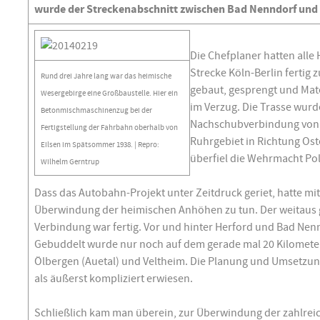
wurde der Streckenabschnitt zwischen Bad Nenndorf und 
Die Chefplaner hatten alle
Strecke Köln-Berlin fertig
Rund drei Jahre lang war das heimische
gebaut, gesprengt und Mate
Wesergebirge eine Großbaustelle. Hier ein
im Verzug. Die Trasse wurd
Betonmischmaschinenzug bei der
Nachschubverbindung von 
Fertigstellung der Fahrbahn oberhalb von
Ruhrgebiet in Richtung Ost
Eilsen im Spätsommer 1938. | Repro:
überfiel die Wehrmacht Po
Wilhelm Gerntrup
Dass das Autobahn-Projekt unter Zeitdruck geriet, hatte mit
Überwindung der heimischen Anhöhen zu tun. Der weitaus g
Verbindung war fertig. Vor und hinter Herford und Bad Nenn
Gebuddelt wurde nur noch auf dem gerade mal 20 Kilomete
Ölbergen (Auetal) und Veltheim. Die Planung und Umsetzun
als äußerst kompliziert erwiesen.
Schließlich kam man überein, zur Überwindung der zahlrei