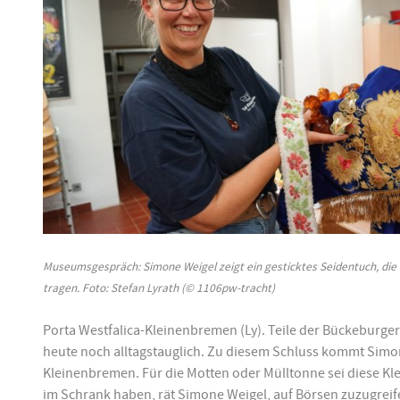
Museumsgespräch: Simone Weigel zeigt ein gesticktes Seidentuch, die B
tragen. Foto: Stefan Lyrath (© 1106pw-tracht)
Porta Westfalica-Kleinenbremen (Ly). Teile der Bückeburger 
heute noch alltagstauglich. Zu diesem Schluss kommt Simo
Kleinenbremen. Für die Motten oder Mülltonne sei diese Kl
im Schrank haben, rät Simone Weigel, auf Börsen zuzugrei