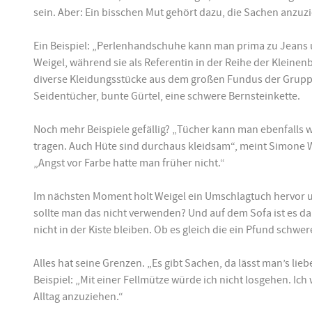
sein. Aber: Ein bisschen Mut gehört dazu, die Sachen anzuz
Ein Beispiel: „Perlenhandschuhe kann man prima zu Jeans u
Weigel, während sie als Referentin in der Reihe der Klei
diverse Kleidungsstücke aus dem großen Fundus der Gruppe 
Seidentücher, bunte Gürtel, eine schwere Bernsteinkette.
Noch mehr Beispiele gefällig? „Tücher kann man ebenfalls w
tragen. Auch Hüte sind durchaus kleidsam“, meint Simone We
„Angst vor Farbe hatte man früher nicht.“
Im nächsten Moment holt Weigel ein Umschlagtuch hervor u
sollte man das nicht verwenden? Und auf dem Sofa ist es 
nicht in der Kiste bleiben. Ob es gleich die ein Pfund schw
Alles hat seine Grenzen. „Es gibt Sachen, da lässt man’s li
Beispiel: „Mit einer Fellmütze würde ich nicht losgehen. Ich
Alltag anzuziehen.“