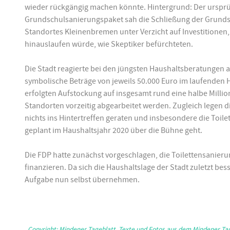
wieder rückgängig machen könnte. Hintergrund: Der urspr
Grundschulsanierungspaket sah die Schließung der Grundsc
Standortes Kleinenbremen unter Verzicht auf Investitionen,
hinauslaufen würde, wie Skeptiker befürchteten.
Die Stadt reagierte bei den jüngsten Haushaltsberatungen 
symbolische Beträge von jeweils 50.000 Euro im laufenden 
erfolgten Aufstockung auf insgesamt rund eine halbe Million
Standorten vorzeitig abgearbeitet werden. Zugleich legen d
nichts ins Hintertreffen geraten und insbesondere die Toi
geplant im Haushaltsjahr 2020 über die Bühne geht.
Die FDP hatte zunächst vorgeschlagen, die Toilettensanierun
finanzieren. Da sich die Haushaltslage der Stadt zuletzt be
Aufgabe nun selbst übernehmen.
„Copyright: Mindener Tageblatt. Texte und Fotos aus dem Mindener Tag